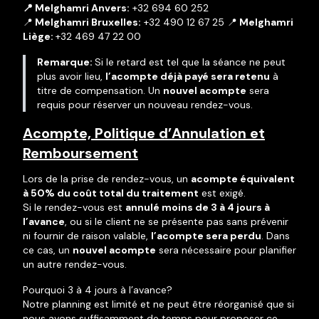
📍 Melghamri Anvers:
+32 694 60 252
📍
Melghamri Bruxelles:
+32 490 12 67 25 📍
Melghamri
Liège:
+32 469 47 22 00
Remarque:
Si le retard est tel que la séance ne peut
plus avoir lieu,
l’acompte déjà payé sera retenu
à
titre de compensation. Un
nouvel acompte
sera
requis pour réserver un nouveau rendez-vous.
Acompte, Politique d’Annulation et
Remboursement
Lors de la prise de rendez-vous, un
acompte équivalent
à 50% du coût total du traitement
est exigé.
Si le rendez-vous est
annulé moins de 3 à 4 jours à
l’avance
, ou si le client ne se présente pas sans prévenir
ni fournir de raison valable,
l’acompte sera perdu
. Dans
ce cas, un
nouvel acompte
sera nécessaire pour planifier
un autre rendez-vous.
Pourquoi 3 à 4 jours à l’avance?
Notre planning est limité et ne peut être réorganisé que si
nous avons suffisamment de temps pour proposer ce