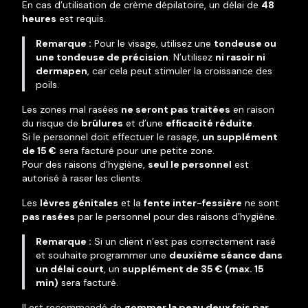
En cas d’utilisation de crème dépilatoire, un délai de
48
heures
est requis.
Remarque :
Pour le visage, utilisez une
tondeuse ou
une tondeuse de précision
. N’utilisez
ni rasoir ni
dermapen
, car cela peut stimuler la croissance des
poils.
Les zones mal rasées
ne seront pas traitées
en raison
du risque de
brûlures
et d’une
efficacité réduite
.
Si le personnel doit effectuer le rasage,
un supplément
de 15 €
sera facturé pour une petite zone.
Pour des raisons d’hygiène,
seul le personnel
est
autorisé à raser les clients.
Les
lèvres génitales
et la
fente inter-fessière
ne sont
pas rasées
par le personnel pour des raisons d’hygiène.
Remarque :
Si un client n’est pas correctement rasé
et souhaite programmer une
deuxième séance dans
un délai court
, un
supplément de 35 € (max. 15
min)
sera facturé.
Il est recommandé de
gommer la peau deux fois par