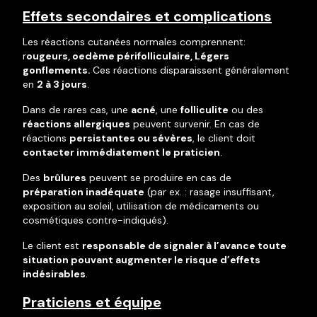
Effets secondaires et complications
Les réactions cutanées normales comprennent:
r
ougeurs, oedème périfolliculaire, Légers
gonflements.
Ces réactions disparaissent généralement
en
2 à 3 jours
.
Dans de rares cas, une
acné
, une
folliculite
ou des
réactions allergiques
peuvent survenir. En cas de
réactions
persistantes ou sévères
, le client doit
contacter immédiatement le praticien
.
Des
brûlures
peuvent se produire en cas de
préparation inadéquate
(par ex. : rasage insuffisant,
exposition au soleil, utilisation de médicaments ou
cosmétiques contre-indiqués).
Le client est
responsable de signaler à l’avance toute
situation pouvant augmenter le risque d’effets
indésirables
.
Praticiens et équipe