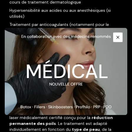
cours de traitement dermatologique
Hypersensibilité aux acides ou aux anesthésiques (si
utilisés)
Traitement par anticoagulants (notamment pour le
Promotional Content
microneedling)
Important:
En cas de doute concernant votre état de
santé ou votre peau, veuillez
consulter votre
Close
médecin ou dermatologue avant de prendre
rendez-vous
.
CONDITIONS GÉNÉRALES –
ÉPILATION LASER : Candela
GentleMax PRO & PRO+
Nature du traitement
Le
Candela GentleMax PRO & PRO+
est un système
laser médicalement certifié conçu pour la
réduction
permanente des poils
. Le traitement est adapté
individuellement en fonction du
type de peau
, de la