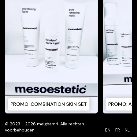
PROMO: COMBINATION SKIN SET
PROMO: ACN
©
2023 - 2026
melghamri
.
Alle rechten
voorbehouden.
EN
FR
NL