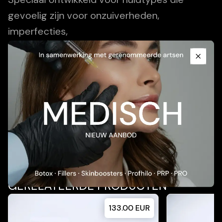
gevoelig zijn voor onzuiverheden,
imperfecties,
Promotional Content
open poriën en neiging tot acne.
Close
Add To Cart
Toepassing
Inhoud
GERELATEERDE PRODUCTEN
133.00
EUR