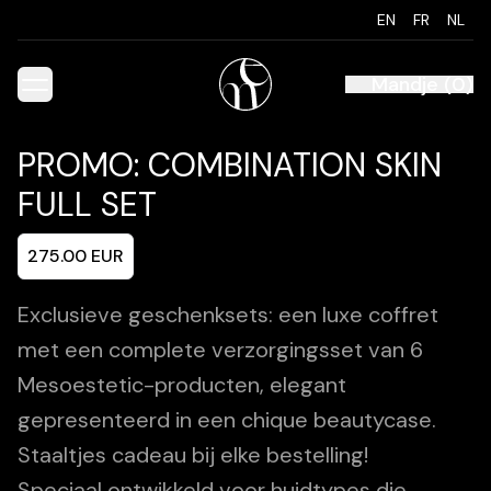
EN
FR
NL
Mandje
(
0
)
PROMO: COMBINATION SKIN
FULL SET
275.00
EUR
Exclusieve geschenksets: een luxe coffret
met een complete verzorgingsset van 6
Mesoestetic-producten, elegant
gepresenteerd in een chique beautycase.
Staaltjes cadeau bij elke bestelling!
Speciaal ontwikkeld voor huidtypes die