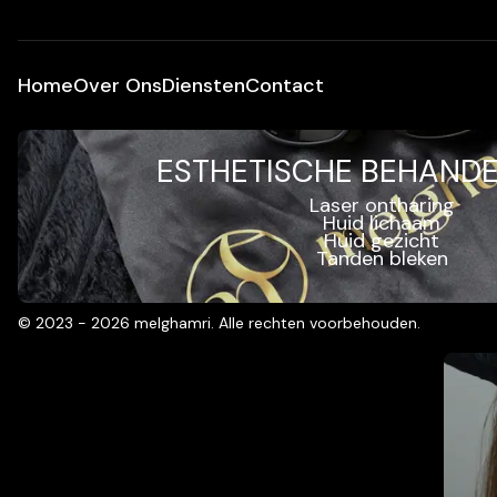
Home
Over Ons
Diensten
Contact
ESTHETISCHE BEHAND
Laser ontharing
Huid lichaam
Huid gezicht
Tanden bleken
©
2023 - 2026
melghamri
.
Alle rechten voorbehouden.
Promot