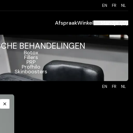
EN
FR
NL
Afspraak
Winkel
Mandje
(
0
)
SCHE BEHANDELINGEN
Botox
Fillers
PRP
Profhilo
Skinboosters
EN
FR
NL
Close