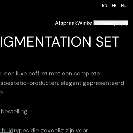
EN
FR
NL
Afspraak
Winkel
Mandje
(
0
)
IGMENTATION SET
: een luxe coffret met een complete
esoestetic-producten, elegant gepresenteerd
e.
 bestelling!
 huidtypes die gevoelig zijn voor