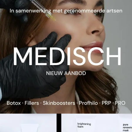
pigmentvlekken of acnel
Toepassing
Inhoud
TEN
137.00
EUR
133.