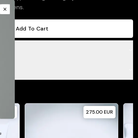
ittekens.
Close
Add To Cart
00
EUR
275.00
EUR