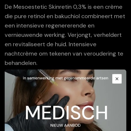
De Mesoestetic Skinretin 0,3% is een crème
die pure retinol en bakuchiol combineert met
een intensieve regenererende en
vernieuwende werking. Verjongt, verheldert
en revitaliseert de huid. Intensieve
nachtcrème om tekenen van veroudering te
behandelen.
Promotional Content
Add To Cart
Close
Beschrijving
Toepassing