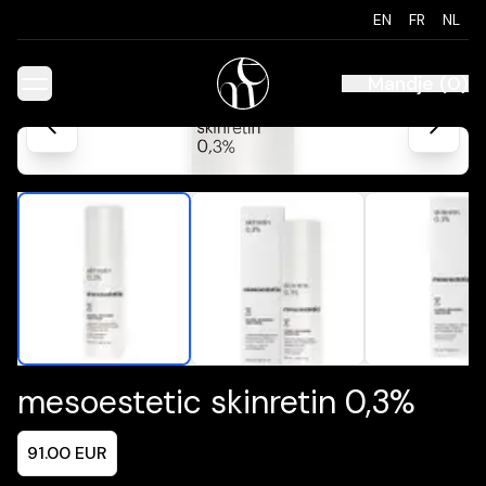
EN
FR
NL
Mandje
(
0
)
mesoestetic skinretin 0,3%
91.00
EUR