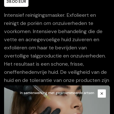
38.00
EUR
Intensief reinigingsmasker. Exfolieert en
reinigt de poriën om onzuiverheden te
voorkomen. Intensieve behandeling die de
vette en acnegevoelige huid zuiveren en
exfoliëren om haar te bevrijden van
overtollige talgproductie en onzuiverheden.
Het resultaat is een schone, frisse,
oneffenhedenvrije huid. De veiligheid van de
huid en de tolerantie van onze producten zijn
Promotional Content
streng getest door onafhankelijke
deskundigen: niet-comedogeen en
Close
dermatologisch getest.