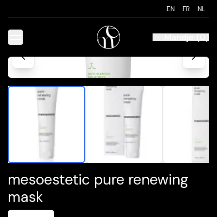
EN
FR
NL
Mandje
(
0
)
mesoestetic pure renewing
mask