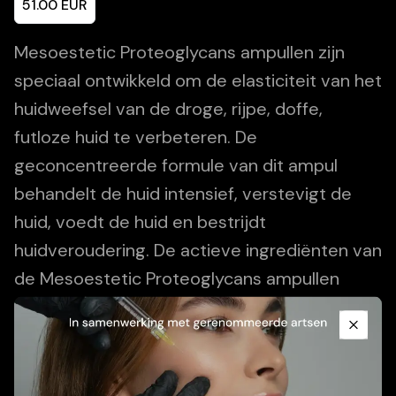
51.00
EUR
Mesoestetic Proteoglycans ampullen zijn
speciaal ontwikkeld om de elasticiteit van het
huidweefsel van de droge, rijpe, doffe,
futloze huid te verbeteren. De
geconcentreerde formule van dit ampul
behandelt de huid intensief, verstevigt de
huid, voedt de huid en bestrijdt
huidveroudering. De actieve ingrediënten van
de Mesoestetic Proteoglycans ampullen
Promotional Content
hebben een interactieve werking op de huid,
waardoor stevigheid, elasticiteit en voeding
Close
van het huidweefsel bevorderd wordt.