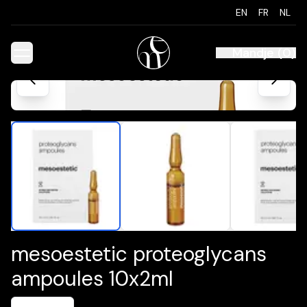
EN
FR
NL
Mandje
(
0
)
mesoestetic proteoglycans
ampoules 10x2ml