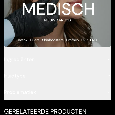
Add To Cart
Beschrijving
Toepassing
Ingrediënten
Huidtype
Problematiek
GERELATEERDE PRODUCTEN