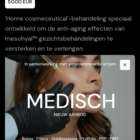
50.00
EUR
‘Home cosmeceutical’-behandeling speciaal
ontwikkeld om de anti-aging effecten van
mesohyal™ gezichtsbehandelingen te
versterken en te verlengen.
Promotional Content
Add To Cart
Close
Beschrijving
Toepassing
Huidtype