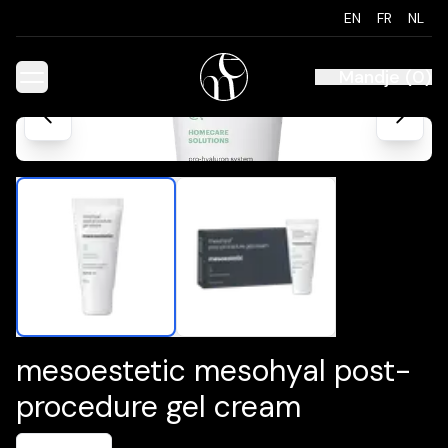
EN
FR
NL
Mandje
(
0
)
mesoestetic mesohyal post-
procedure gel cream