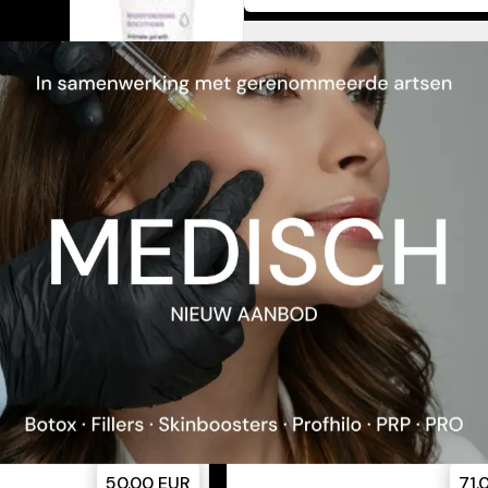
ional Content
Beschrijving
Toepassing
Ingrediënten
Huidtype
Problematiek
TEN
50.00
EUR
71.