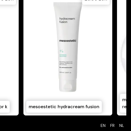
mes
or k
mesoestetic hydracream fusion
res
EN
FR
NL