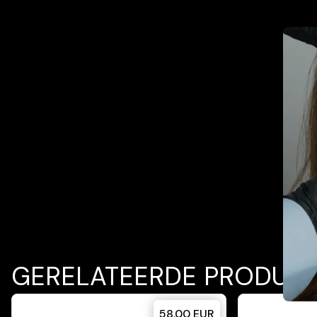
Promot
GERELATEERDE PRODUC
58.00
EUR