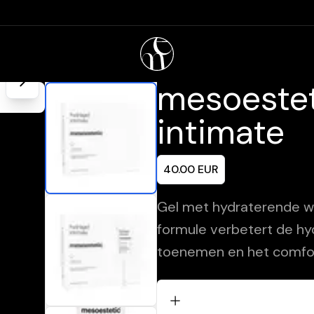
mesoestet
intimate
40.00
EUR
Gel met hydraterende we
formule verbetert de hydr
toenemen en het comfort