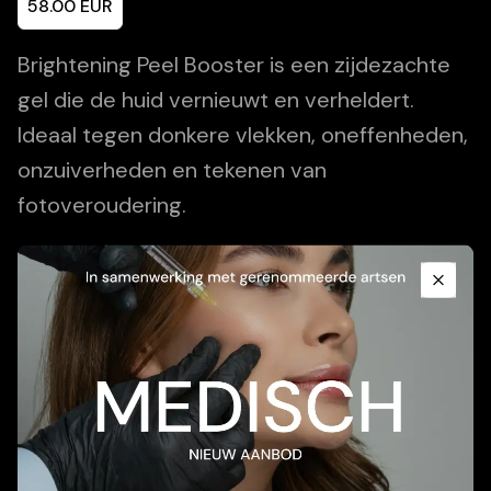
58.00
EUR
Brightening Peel Booster is een zijdezachte
gel die de huid vernieuwt en verheldert.
Ideaal tegen donkere vlekken, oneffenheden,
onzuiverheden en tekenen van
fotoveroudering.
Promotional Content
Add To Cart
Close
Beschrijving
Toepassing