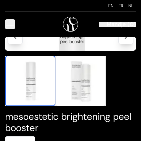
EN
FR
NL
Mandje
(
0
)
mesoestetic brightening peel
booster