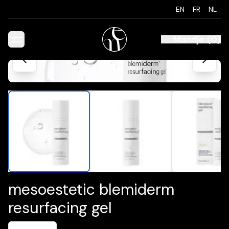
EN
FR
NL
Mandje
(
0
)
mesoestetic blemiderm
resurfacing gel