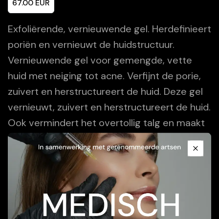
67.00
EUR
Exfoliërende, vernieuwende gel. Herdefinieert
poriën en vernieuwt de huidstructuur.
Vernieuwende gel voor gemengde, vette
huid met neiging tot acne. Verfijnt de porie,
zuivert en herstructureert de huid. Deze gel
vernieuwt, zuivert en herstructureert de huid.
Ook vermindert het overtollig talg en maakt
Promotional Content
de porie vrij.
Close
Add To Cart
Beschrijving