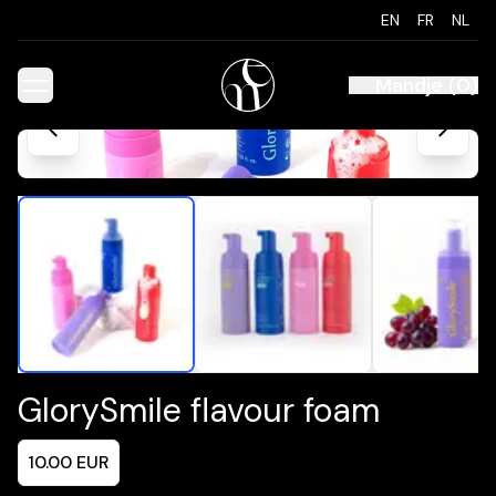
EN
FR
NL
Mandje
(
0
)
GlorySmile flavour foam
10.00
EUR