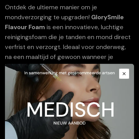
Ontdek de ultieme manier om je
mondverzorging te upgraden!
GlorySmile
Flavour Foam
is een innovatieve, luchtige
reinigingsfoam die je tanden en mond direct
verfrist en verzorgt. Ideaal voor onderweg,
na een maaltijd of gewoon wanneer je
Promotional Content
behoefte hebt aan een instant frisse boost.
Close
Add To Cart
Beschrijving
Toepassing