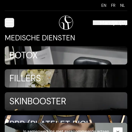
EN
FR
NL
Mandje
(
0
)
MEDISCHE DIENSTEN
BOTOX
FILLERS
SKINBOOSTER
Promotional Content
PRP (PLATELET RICH