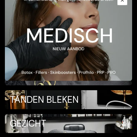
PLASMA) / VAMPIRE FACIAL
Close
PROFHILO
ESTHETISCHE DIENSTEN
MET DE CANDELA GENTLEMAX
PRO & PRO PLUS
LASERONTHARING
TANDEN BLEKEN
GEZICHT