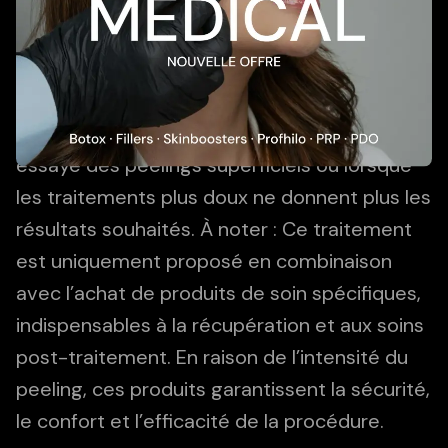
ou mélasma, acné et cicatrices d’acné,
dommages causés par le soleil, ridules et
rides, texture de peau irrégulière ou
rugueuse. Ce type de peeling convient
particulièrement aux personnes ayant déjà
essayé des peelings superficiels ou lorsque
les traitements plus doux ne donnent plus les
résultats souhaités. À noter : Ce traitement
est uniquement proposé en combinaison
avec l’achat de produits de soin spécifiques,
indispensables à la récupération et aux soins
post-traitement. En raison de l’intensité du
peeling, ces produits garantissent la sécurité,
le confort et l’efficacité de la procédure.