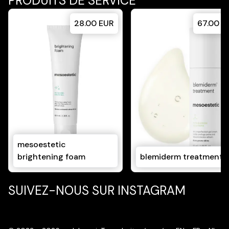
PRODUITS DE SERVICE
28.00
EUR
67.00
E
mesoestetic
brightening foam
blemiderm treatment
SUIVEZ-NOUS SUR INSTAGRAM