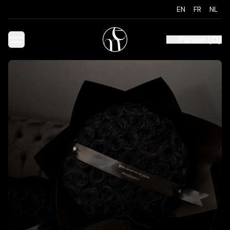
EN
FR
NL
Panier
(
0
)