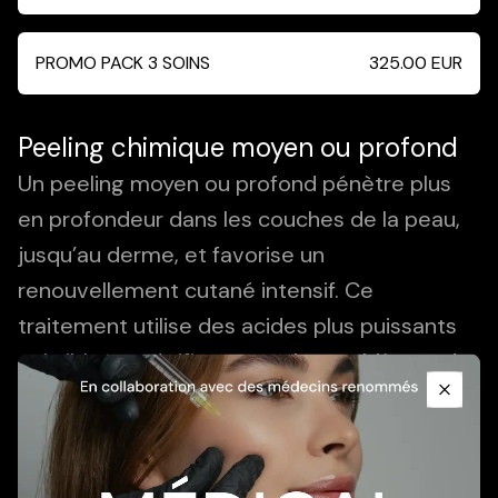
PROMO PACK 3 SOINS
325.00
EUR
Peeling chimique moyen ou profond
Un peeling moyen ou profond pénètre plus
en profondeur dans les couches de la peau,
jusqu’au derme, et favorise un
renouvellement cutané intensif. Ce
traitement utilise des acides plus puissants
Promotional Content
qui ciblent spécifiquement les problèmes de
peau plus profonds. La peau est, de manière
Close
contrôlée, "poussée" à se renouveler.
Indications : Taches pigmentaires profondes