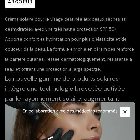
48.00
EUR
Crème solaire pour le visage destinée aux peaux sèches et
déshydratées avec une très haute protection SPF 50+.
Apporte confort et hydratation pour plus d’élasticité et de
douceur de la peau. La formule enrichie en céramides renforce
la barrière cutanée. Testée dermatologiquement, résistante à
l’eau et offrant une protection à large spectre.
La nouvelle gamme de produits solaires
intègre une technologie brevetée activée
par le rayonnement solaire, augmentant
Promotional Content
l’efficacité protectrice et réparant les
dommages cellulaires.
Close