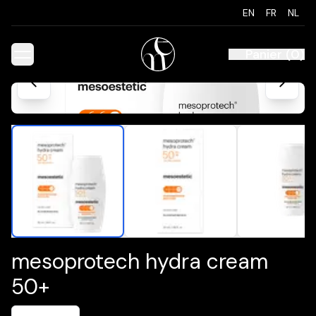
EN
FR
NL
Panier
(
0
)
mesoprotech hydra cream
50+