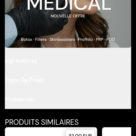
Add To Cart
Description
Application
Ingrédients
Type De Peau
Problèmes
PRODUITS SIMILAIRES
32.00
EUR