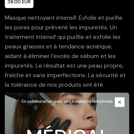
38.00
EUR
Masque nettoyant intensif. Exfolie et purifie
les pores pour prévenir les impuretés. Un
traitement intensif qui purifie et exfolie les
peaux grasses et à tendance acnéique,
aidant à éliminer l’excès de sébum et les
impuretés. Le résultat est une peau propre,
fraîche et sans imperfections. La sécurité et
la tolérance de nos produits ont été
Promotional Content
rigoureusement testées par des experts
indépendants : non comédogène et testé
Close
dermatologiquement.