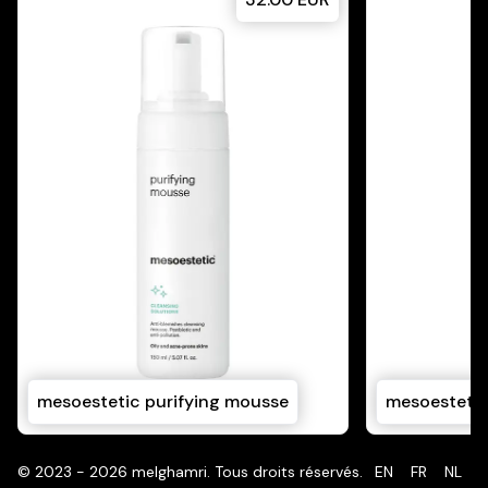
mesoestetic purifying mousse
mesoestetic
©
2023 - 2026
melghamri
.
Tous droits réservés.
EN
FR
NL