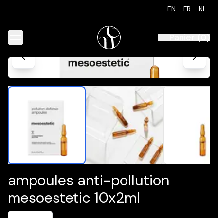
EN
FR
NL
Panier
(
0
)
ampoules anti-pollution
mesoestetic 10x2ml