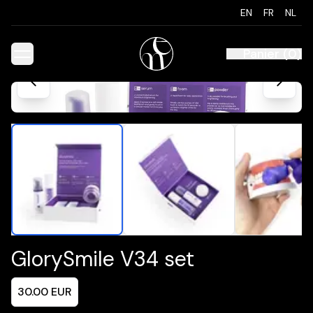
EN
FR
NL
Panier
(
0
)
GlorySmile V34 set
30.00
EUR