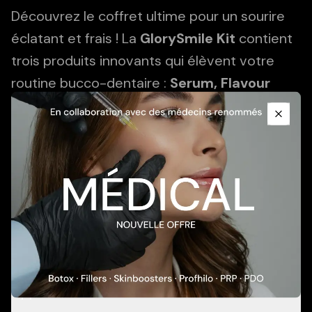
Découvrez le coffret ultime pour un sourire
éclatant et frais ! La
GlorySmile Kit
contient
trois produits innovants qui élèvent votre
routine bucco-dentaire :
Serum, Flavour
Promotional Content
Foam et Whitening Powder
. Parfait pour un
usage à domicile ou en déplacement pour un
Close
sourire frais, sain et plus blanc.
Add To Cart
Description
Application